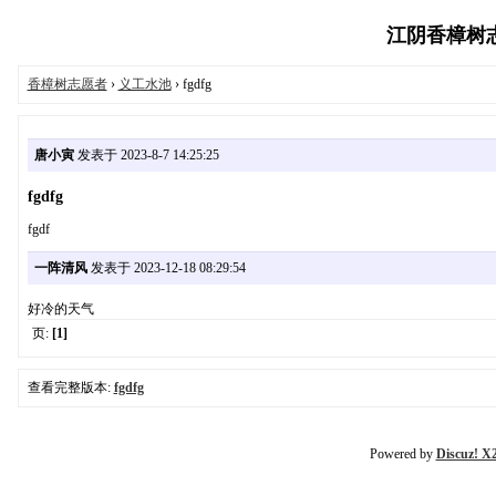
江阴香樟树志愿
香樟树志愿者
›
义工水池
› fgdfg
唐小寅
发表于 2023-8-7 14:25:25
fgdfg
fgdf
一阵清风
发表于 2023-12-18 08:29:54
好冷的天气
页:
[1]
查看完整版本:
fgdfg
Powered by
Discuz! X2