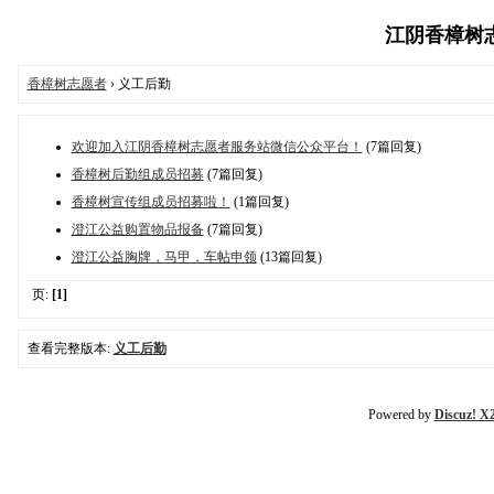
江阴香樟树志愿
香樟树志愿者
› 义工后勤
欢迎加入江阴香樟树志愿者服务站微信公众平台！
(7篇回复)
香樟树后勤组成员招募
(7篇回复)
香樟树宣传组成员招募啦！
(1篇回复)
澄江公益购置物品报备
(7篇回复)
澄江公益胸牌，马甲，车帖申领
(13篇回复)
页:
[1]
查看完整版本:
义工后勤
Powered by
Discuz! X2